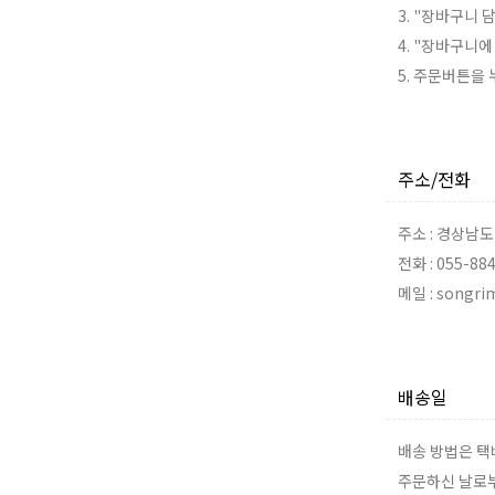
3. "장바구니 
4. "장바구니
5. 주문버튼을
주소/전화
주소 : 경상남
전화 : 055-88
메일 : songr
배송일
배송 방법은 택
주문하신 날로부터