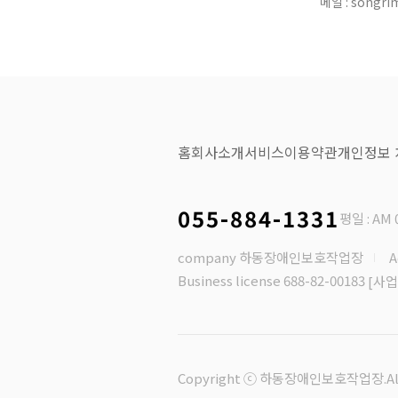
메일 : songr
홈
회사소개
서비스
이용약관
개인정보
055-884-1331
평일 : AM 0
company 하동장애인보호작업장
Business license 688-82-00183
[사업
Copyright ⓒ 하동장애인보호작업장.All R