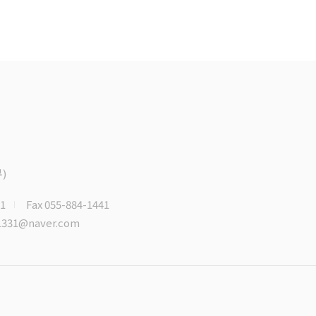
)
31
Fax 055-884-1441
m1331@naver.com