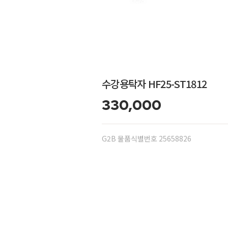
수강용탁자 HF25-ST1812
330,000
G2B 물품식별번호 25658826