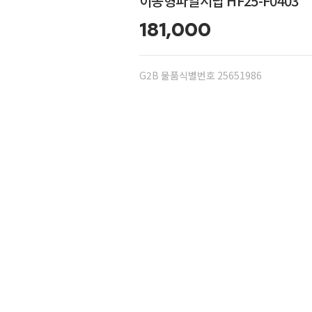
이동형파일서랍 HF25-F0403
181,000
G2B 물품식별번호 25651986